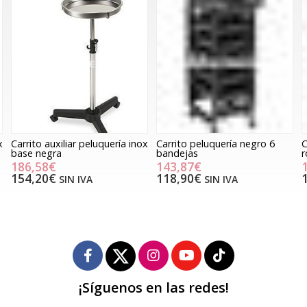
x
Carrito auxiliar peluquería inox
Carrito peluquería negro 6
C
base negra
bandejas
r
186,58€
143,87€
154,20€
118,90€
SIN IVA
SIN IVA
¡Síguenos en las redes!