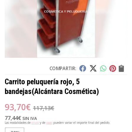
COMPARTIR:
Carrito peluquería rojo, 5
bandejas
(Alcántara Cosmética)
93,70
€
117,13
€
77,44
€
SIN IVA
Las modalidades de
envío
y de
pago
pueden variar el importe final del pedido.