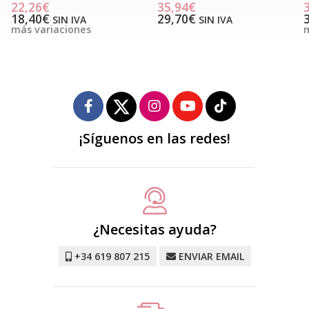
22,26€
35,94€
18,40€
29,70€
SIN IVA
SIN IVA
más variaciones
m
¡Síguenos en las redes!
¿Necesitas ayuda?
+34 619 807 215
ENVIAR EMAIL