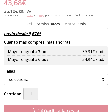
43,68
€
36,10
€
SIN IVA
Las modalidades de
envío
y de
pago
pueden variar el importe final del pedido.
Ref.:
camisa 30225
Marca:
Essis
envío desde
9,67
€
*
Cuánto más compres, más ahorras
Mayor o igual a
3 uds.
39,31
€ / ud.
Mayor o igual a
6 uds.
34,94
€ / ud.
Tallas
Cantidad
Añadir a la cesta