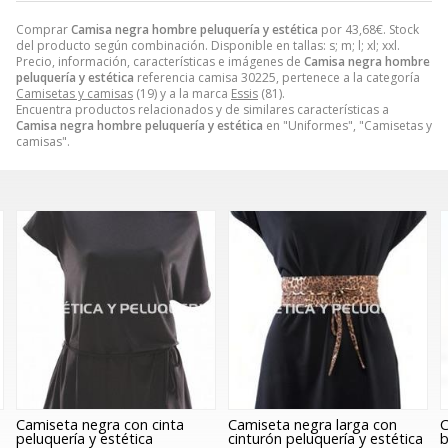
Comprar
Camisa negra hombre peluquería y estética
por
43,68
€
. Stock
del producto según combinación. Disponible en tallas: s; m; l; xl; xxl.
Precio, información, características e imágenes de
Camisa negra hombre
peluquería y estética
referencia camisa 30225, pertenece a la categoría
Camisetas y camisas
(19) y a la marca
Essis
(81).
Encuentra productos relacionados y de similares características a
Camisa negra hombre peluquería y estética
en "Uniformes", "Camisetas y
camisas".
Camiseta negra con cinta
Camiseta negra larga con
C
peluquería y estética
cinturón peluquería y estética
b