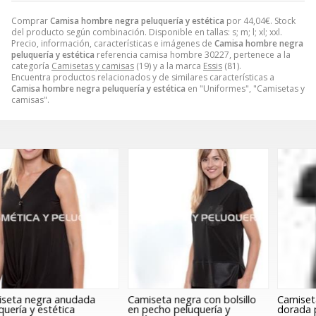
Comprar
Camisa hombre negra peluquería y estética
por
44,04
€
. Stock
del producto según combinación. Disponible en tallas: s; m; l; xl; xxl.
Precio, información, características e imágenes de
Camisa hombre negra
peluquería y estética
referencia camisa hombre 30227, pertenece a la
categoría
Camisetas y camisas
(19) y a la marca
Essis
(81).
Encuentra productos relacionados y de similares características a
Camisa hombre negra peluquería y estética
en "Uniformes", "Camisetas y
camisas".
Camiseta negra con bolsillo
Camiseta negra dibujo tijera
C
en pecho peluquería y
dorada peluquería y estética
c