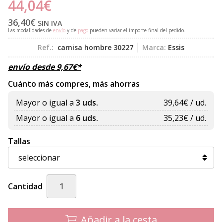
44,04
€
36,40
€
SIN IVA
Las modalidades de
envío
y de
pago
pueden variar el importe final del pedido.
Ref.:
camisa hombre 30227
Marca:
Essis
envío desde
9,67
€
*
Cuánto más compres, más ahorras
Mayor o igual a
3 uds.
39,64
€ / ud.
Mayor o igual a
6 uds.
35,23
€ / ud.
Tallas
Cantidad
Añadir a la cesta