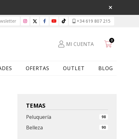
sletter
+34 619 807 215
0
MI CUENTA
ADES
OFERTAS
OUTLET
BLOG
TEMAS
Peluquería
98
Belleza
90