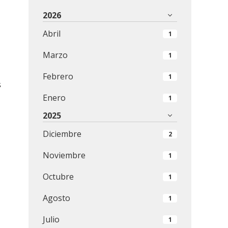
2026
Abril
1
Marzo
1
Febrero
1
s
Enero
1
2025
Diciembre
2
Noviembre
1
Octubre
1
Agosto
1
Julio
1