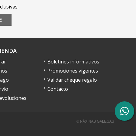
clusivas.
E
IENDA
rar
Boletines informativos
mos
Promociones vigentes
pago
Validar cheque regalo
nvío
Contacto
devoluciones
© PÁXINAS GALEGAS