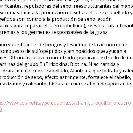
rificantes, reguladoras del sebo, reestructurantes del mant
 extremas. Limita la producción de sebo del cuero cabelludo y
ficios son: controla la producción de sebo, acción
ales para reparar el cuero cabelludo), reestructura el man
extremas y los gérmenes responsables de la grasa.
ón y purificación de hongos y levadura de la adición de un
á compuesto de sulfopéptidos y aminoácidos que ayudan a
es Officinalis, activo concentrado, purificado extraído de un
minas del grupo B (Piridoxina, Biotina, Niacinamida y
hidratación del cuero cabelludo; Alantoína que hidrata y cal
 producción de sebo, efecto astringente, fortalece el cabello,
suavizante y calmante, hidrata el cuero cabelludo aportando
ps://www.cosmeticaypeluqueria.es/champu-equilibrio-cuero-
0