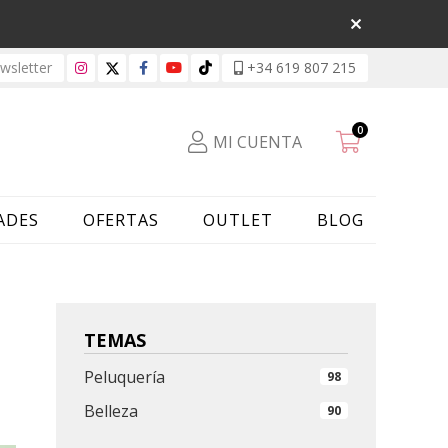
sletter
+34 619 807 215
0
MI CUENTA
ADES
OFERTAS
OUTLET
BLOG
TEMAS
Peluquería
98
Belleza
90