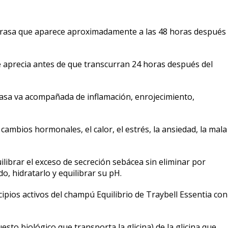
grasa que aparece aproximadamente a las 48 horas después
se aprecia antes de que transcurran 24 horas después del
grasa va acompañada de inflamación, enrojecimiento,
cambios hormonales, el calor, el estrés, la ansiedad, la mala
ilibrar el exceso de secreción sebácea sin eliminar por
o, hidratarlo y equilibrar su pH.
ipios activos del champú Equilibrio de Traybell Essentia con
to biológico que transporta la glicina) de la glicina que