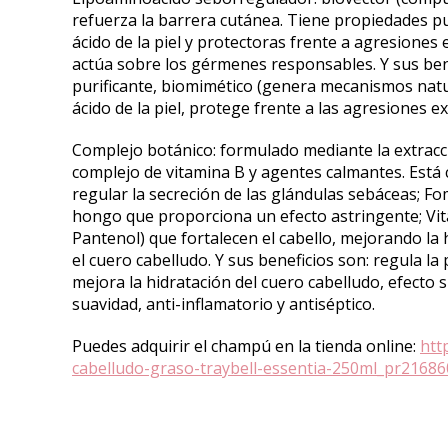
refuerza la barrera cutánea. Tiene propiedades pu
ácido de la piel y protectoras frente a agresiones
actúa sobre los gérmenes responsables. Y sus bene
purificante, biomimético (genera mecanismos natur
ácido de la piel, protege frente a las agresiones 
Complejo botánico: formulado mediante la extracci
complejo de vitamina B y agentes calmantes. Est
regular la secreción de las glándulas sebáceas; Fom
hongo que proporciona un efecto astringente; Vita
Pantenol) que fortalecen el cabello, mejorando la 
el cuero cabelludo. Y sus beneficios son: regula la
mejora la hidratación del cuero cabelludo, efecto 
suavidad, anti-inflamatorio y antiséptico.
Puedes adquirir el champú en la tienda online:
htt
cabelludo-graso-traybell-essentia-250ml_pr21686