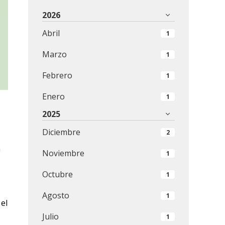
2026
Abril
1
Marzo
1
Febrero
1
Enero
1
2025
Diciembre
2
a
Noviembre
1
Octubre
1
Agosto
1
el
Julio
1