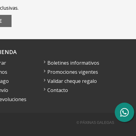
clusivas.
E
IENDA
rar
Boletines informativos
mos
Promociones vigentes
pago
Validar cheque regalo
nvío
Contacto
devoluciones
© PÁXINAS GALEGAS