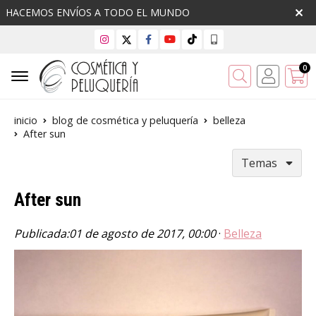
HACEMOS ENVÍOS A TODO EL MUNDO
0
Buscar
inicio
blog de cosmética y peluquería
belleza
After sun
Temas
After sun
Publicada:
01 de agosto de 2017, 00:00
·
Belleza