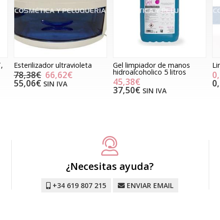
,
Esterilizador ultravioleta
Gel limpiador de manos
Li
hidroalcoholico 5 litros
78,38€
66,62€
0
45,38€
55,06€
0
SIN IVA
37,50€
SIN IVA
¿Necesitas ayuda?
+34 619 807 215
ENVIAR EMAIL