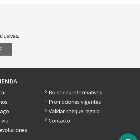
clusivas.
E
IENDA
rar
Boletines informativos
mos
Promociones vigentes
pago
Validar cheque regalo
nvío
Contacto
devoluciones