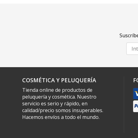
Suscríbe
COSMÉTICA Y PELUQUERÍA
F
Tienda online de productos de
peluquería y cosmética. Nuestro
servicio es serio y rápido, en
calidad/precio somos insuperables.
Hacemos envíos a todo el mundo.