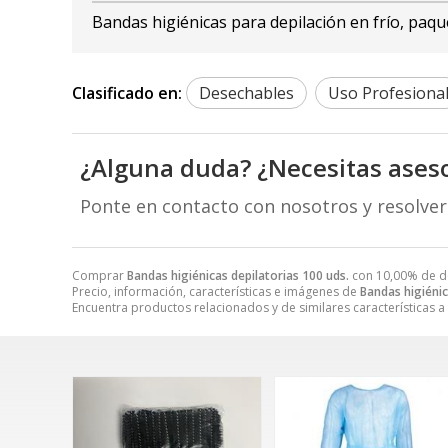
Bandas higiénicas para depilación en frío, paqu
Clasificado en:
Desechables
Uso Profesiona
¿Alguna duda? ¿Necesitas ases
Ponte en contacto con nosotros y resolve
Comprar
Bandas higiénicas depilatorias 100 uds.
con 10,00% de d
Precio, información, características e imágenes de
Bandas higiénic
Encuentra productos relacionados y de similares características a