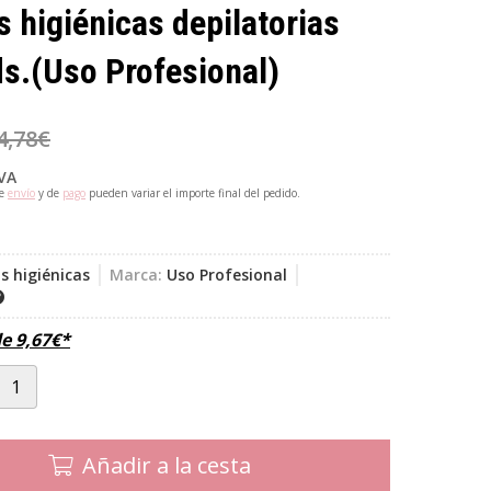
 higiénicas depilatorias
s.
(Uso Profesional)
4,78
€
IVA
de
envío
y de
pago
pueden variar el importe final del pedido.
s higiénicas
Marca:
Uso Profesional
de
9,67
€
*
Añadir a la cesta