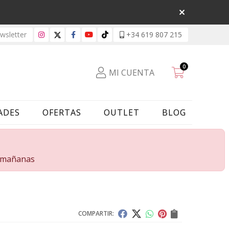
sletter
+34 619 807 215
0
MI CUENTA
ADES
OFERTAS
OUTLET
BLOG
s mañanas
COMPARTIR: