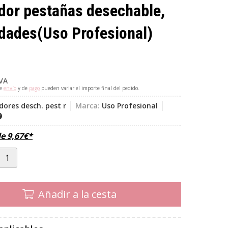
dor pestañas desechable,
idades
(Uso Profesional)
IVA
de
envío
y de
pago
pueden variar el importe final del pedido.
dores desch. pest r
Marca:
Uso Profesional
de
9,67
€
*
Añadir a la cesta