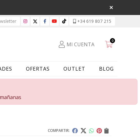
sletter
+34 619 807 215
0
MI CUENTA
ADES
OFERTAS
OUTLET
BLOG
s mañanas
COMPARTIR: