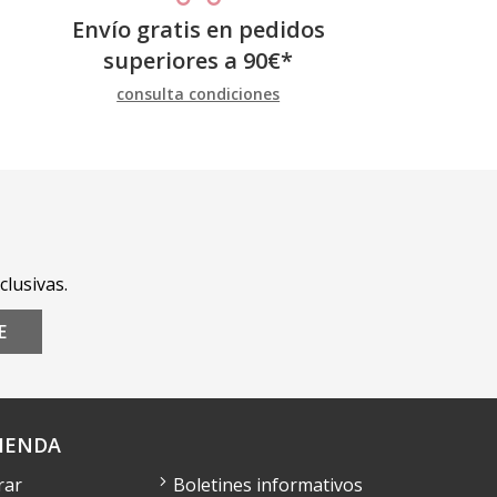
Envío gratis en pedidos
superiores a
90
€
*
consulta condiciones
clusivas.
E
IENDA
rar
Boletines informativos