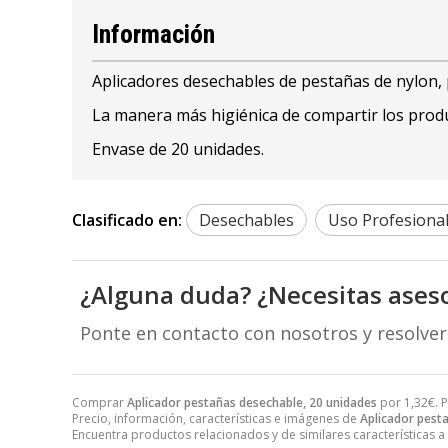
Información
Aplicadores desechables de pestañas de nylon,
La manera más higiénica de compartir los produ
Envase de 20 unidades.
Clasificado en:
Desechables
Uso Profesiona
¿Alguna duda? ¿Necesitas ases
Ponte en contacto con nosotros y resolve
Comprar
Aplicador pestañas desechable, 20 unidades
por
1,32
€
. 
Precio, información, características e imágenes de
Aplicador pest
Encuentra productos relacionados y de similares características a