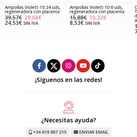
Ampollas Violett-10 24 uds,
Ampollas Violett-10 6 uds,
C
regeneradora con placenta
regeneradora con placenta
T
d
39,57€
29,68€
15,88€
10,32€
a
24,53€
8,53€
SIN IVA
SIN IVA
¡Síguenos en las redes!
¿Necesitas ayuda?
+34 619 807 215
ENVIAR EMAIL