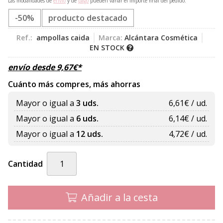
Las modalidades de
envío
y de
pago
pueden variar el importe final del pedido.
-50%
producto destacado
Ref.:
ampollas caida
Marca:
Alcántara Cosmética
EN STOCK
envío desde
9,67
€
*
Cuánto más compres, más ahorras
Mayor o igual a
3 uds.
6,61
€ / ud.
Mayor o igual a
6 uds.
6,14
€ / ud.
Mayor o igual a
12 uds.
4,72
€ / ud.
Cantidad
Añadir a la cesta