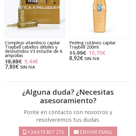
Complejo vitamínico capilar
Peeling cutáneo capilar
P
Traybell cabellos débiles y
Traybell 200ml.
T
desnutridos V3 estuche de 6
d
11,99€
10,79€
ampollas
8,92€
SIN IVA
18,88€
9,44€
7,80€
SIN IVA
¿Alguna duda? ¿Necesitas
asesoramiento?
Ponte en contacto con nosotros y
resolveremos tus dudas.
+34 619 807 215
ENVIAR EMAIL