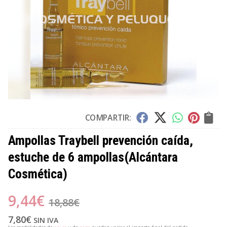
COMPARTIR:
Ampollas Traybell prevención caída,
estuche de 6 ampollas
(Alcántara
Cosmética)
9,44
€
18,88
€
7,80
€
SIN IVA