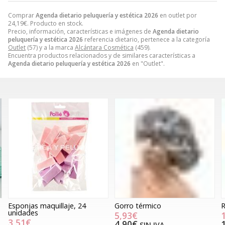
Comprar
Agenda dietario peluquería y estética 2026
en outlet por
24,19
€
. Producto en stock.
Precio, información, características e imágenes de
Agenda dietario
peluquería y estética 2026
referencia dietario, pertenece a la categoría
Outlet
(57) y a la marca
Alcántara Cosmética
(459).
Encuentra productos relacionados y de similares características a
Agenda dietario peluquería y estética 2026
en "Outlet".
Esponjas maquillaje, 24
Gorro térmico
R
unidades
5,93€
3,51€
4,90€
SIN IVA