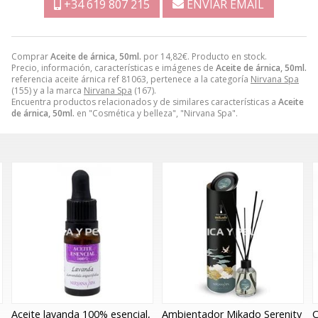
+34 619 807 215
ENVIAR EMAIL
Comprar
Aceite de árnica, 50ml.
por
14,82
€
. Producto en stock.
Precio, información, características e imágenes de
Aceite de árnica, 50ml.
referencia aceite árnica ref 81063, pertenece a la categoría
Nirvana Spa
(155) y a la marca
Nirvana Spa
(167).
Encuentra productos relacionados y de similares características a
Aceite
de árnica, 50ml.
en "Cosmética y belleza", "Nirvana Spa".
esencial,
Ambientador Mikado Serenity
Crema base corporal, 1 k