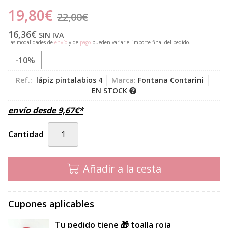
19,80
€
22,00
€
16,36
€
SIN IVA
Las modalidades de
envío
y de
pago
pueden variar el importe final del pedido.
-10%
Ref.:
lápiz pintalabios 4
Marca:
Fontana Contarini
EN STOCK
envío desde
9,67
€
*
Cantidad
Añadir a la cesta
Cupones aplicables
Tu pedido tiene 🎁 toalla roja