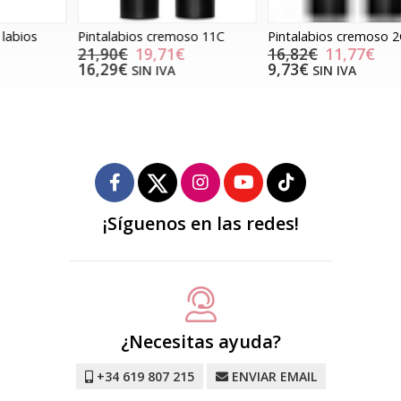
Pintalabios cremoso 11C
Pintalabios cremoso 2C
P
21,90€
19,71€
16,82€
11,77€
16,29€
9,73€
SIN IVA
SIN IVA
¡Síguenos en las redes!
¿Necesitas ayuda?
+34 619 807 215
ENVIAR EMAIL