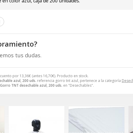
en color azul, caja de 200 unidades.
l
oramiento?
remos tus dudas.
scuento por
13,36
€
(antes
16,70
€
). Producto en stock.
chable azul, 200 uds.
referencia gorro tnt azul, pertenece a la categoría
Desec
Gorro TNT desechable azul, 200 uds.
en "Desechables".