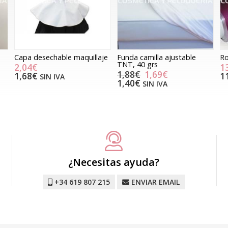
Capa desechable maquillaje
Funda camilla ajustable
Ro
TNT, 40 grs
2,04€
1
1,88€
1,69€
1,68€
1
SIN IVA
1,40€
SIN IVA
¿Necesitas ayuda?
+34 619 807 215
ENVIAR EMAIL