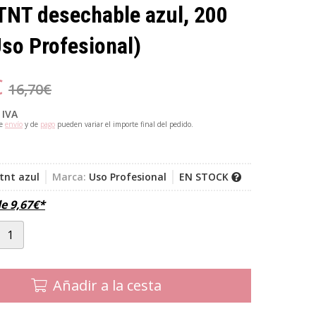
TNT desechable azul, 200
so Profesional)
€
16,70
€
 IVA
de
envío
y de
pago
pueden variar el importe final del pedido.
tnt azul
Marca:
Uso Profesional
EN STOCK
de
9,67
€
*
Añadir a la cesta