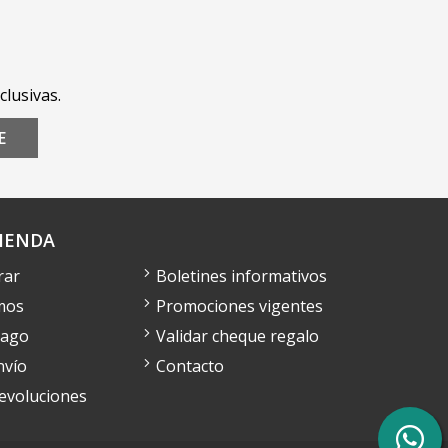
clusivas.
E
IENDA
rar
Boletines informativos
mos
Promociones vigentes
pago
Validar cheque regalo
nvío
Contacto
devoluciones