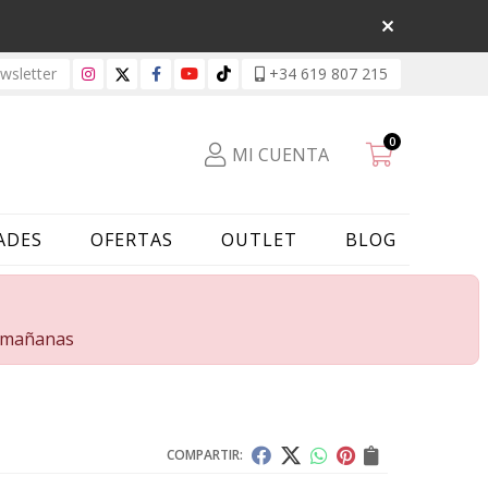
sletter
+34 619 807 215
0
MI CUENTA
ADES
OFERTAS
OUTLET
BLOG
s mañanas
COMPARTIR: