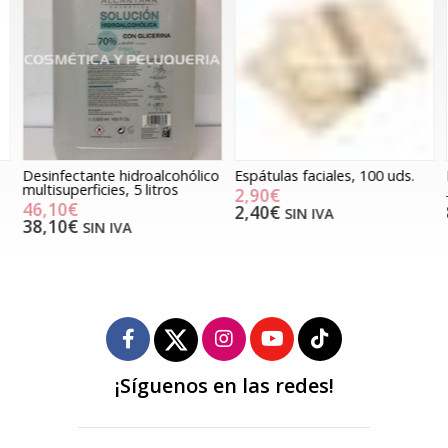
Desinfectante hidroalcohólico
Espátulas faciales, 100 uds.
N
multisuperficies, 5 litros
2,90€
46,10€
2,40€
SIN IVA
38,10€
SIN IVA
¡Síguenos en las redes!