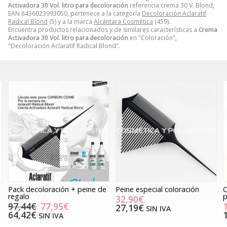
Activadora 30 Vol. litro para decoloración
referencia crema 30 V. Blond,
EAN 8436023993050, pertenece a la categoría
Decoloración Aclaratif
Radical Blond
(5) y a la marca
Alcántara Cosmética
(459).
Encuentra productos relacionados y de similares características a
Crema
Activadora 30 Vol. litro para decoloración
en "Coloración",
"Decoloración Aclaratif Radical Blond".
Pack decoloración + peine de
Peine especial coloración
C
regalo
p
32,90€
97,44€
77,95€
27,19€
SIN IVA
64,42€
SIN IVA