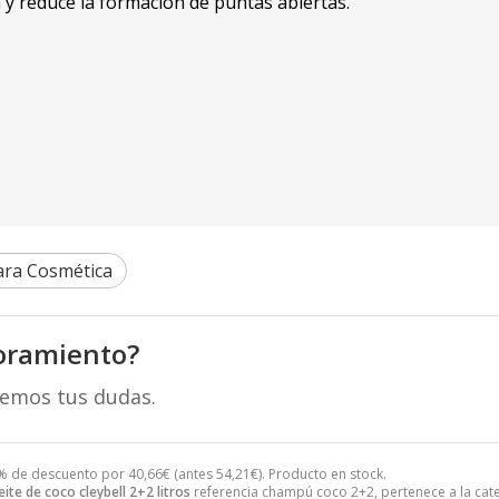
 y reduce la formación de puntas abiertas.
ara Cosmética
oramiento?
remos tus dudas.
% de descuento por
40,66
€
(antes
54,21
€
). Producto en stock.
te de coco cleybell 2+2 litros
referencia champú coco 2+2, pertenece a la cat