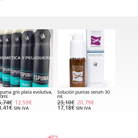
puma gris plata evolutiva,
Solución puntas serum 30
0ml.
ml.
5,74€
12,59€
23,10€
20,79€
0,41€
17,18€
SIN IVA
SIN IVA