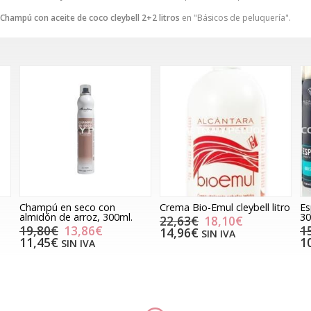
Champú con aceite de coco cleybell 2+2 litros
en "Básicos de peluquería".
Champú en seco con
Crema Bio-Emul cleybell litro
Es
almidón de arroz, 300ml.
30
22,63€
18,10€
19,80€
13,86€
1
14,96€
SIN IVA
11,45€
1
SIN IVA