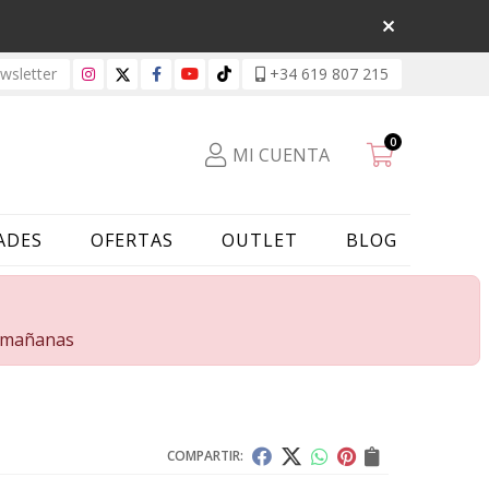
sletter
+34 619 807 215
0
MI CUENTA
ADES
OFERTAS
OUTLET
BLOG
s mañanas
COMPARTIR: