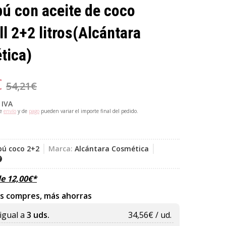
ú con aceite de coco
l 2+2 litros
(Alcántara
tica)
€
54,21
€
 IVA
de
envío
y de
pago
pueden variar el importe final del pedido.
ú coco 2+2
Marca:
Alcántara Cosmética
de
12,00
€
*
s compres, más ahorras
igual a
3 uds.
34,56
€ / ud.