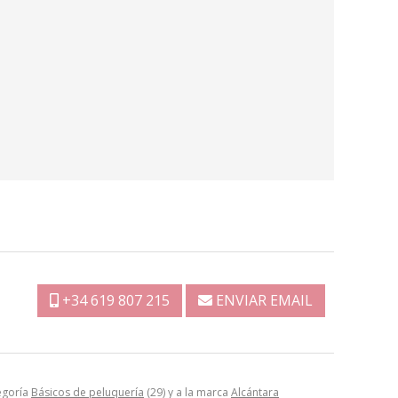
+34 619 807 215
ENVIAR EMAIL
egoría
Básicos de peluquería
(29) y a la marca
Alcántara