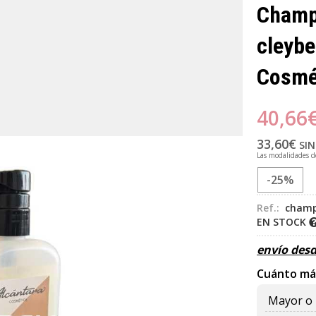
Champ
cleybel
Cosmé
40,66
33,60
€
SIN
Las modalidades 
-25%
Ref.:
champ
EN STOCK
envío des
Cuánto má
Mayor o 